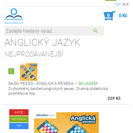
CZK
EUR
0
0 Kč
ANGLICKÝ JAZYK
NEJPRODÁVANĚJŠÍ
1.
SADA PEXES - ANGLICKÁ PEXESA
–
SKLADEM
Zvýhodněný balíček anglických pexes. Známá didaktická
postřehová hra.
229 Kč
AKCE
NOVINKA
TIP