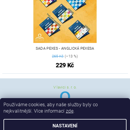
SADA PEXES - ANGLICKÁ PEXESA
265 Kč
(–13 %)
229 Kč
V lavici s. r. o.
Používáme cookies, aby naše služby byly co
nejkvalitnější. Více informací
zde
.
NASTAVENÍ