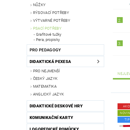
NŮŽKY
RÝSOVACÍ POTŘEBY
2.
VÝTVARNÉ POTŘEBY
PSACÍ POTŘEBY
Grafitové tužky
Pera, propisky
3.
PRO PEDAGOGY
DIDAKTICKÁ PEXESA
PRO NEJMENŠÍ
NEJLE
ČESKÝ JAZYK
MATEMATIKA
ANGLICKÝ JAZYK
DIDAKTICKÉ DESKOVÉ HRY
AKC
NOVI
KOMUNIKAČNÍ KARTY
TIP
LOGOPEDICKÉ POMŮCKY