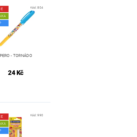
Kód:
804
CE
NKA
P
PERO - TORNÁDO
24 Kč
Kód:
990
CE
NKA
P