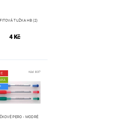
FITOVÁ TUŽKA HB (2)
4 Kč
Kód:
837
CE
NKA
P
ČKOVÉ PERO - MODRÉ