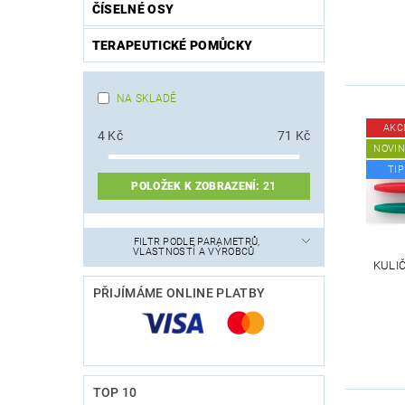
ČÍSELNÉ OSY
TERAPEUTICKÉ POMŮCKY
NA SKLADĚ
AKC
4
Kč
71
Kč
NOVI
TIP
POLOŽEK K ZOBRAZENÍ:
21
FILTR PODLE PARAMETRŮ,
VLASTNOSTÍ A VÝROBCŮ
KULI
PŘIJÍMÁME ONLINE PLATBY
TOP 10