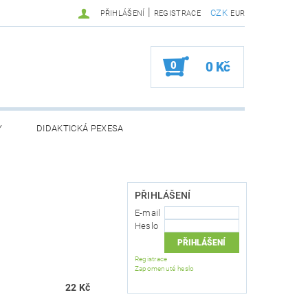
|
CZK
PŘIHLÁŠENÍ
REGISTRACE
EUR
0
0 Kč
Y
DIDAKTICKÁ PEXESA
PŘIHLÁŠENÍ
BOŽÍ
ZVÝHODNĚNÉ BALÍČKY
E-mail
Heslo
 OSOBNÍCH ÚDAJŮ
Registrace
Zapomenuté heslo
22 Kč