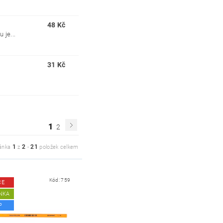
48 Kč
 je...
31 Kč
1
2
1
2
21
ánka
z
-
položek celkem
Kód:
759
CE
NKA
P