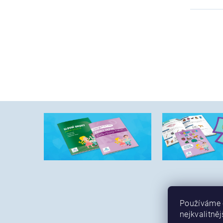
Používáme c
nejkvalitněj