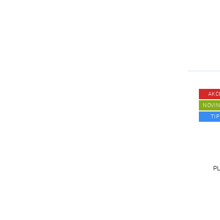
AKC
NOVI
TIP
PL