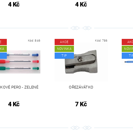
4 Kč
4 Kč
Kód:
846
Kód:
786
E
AKCE
AK
NKA
NOVINKA
NOVI
TIP
TI
ČKOVÉ PERO - ZELENÉ
OŘEZÁVÁTKO
4 Kč
7 Kč