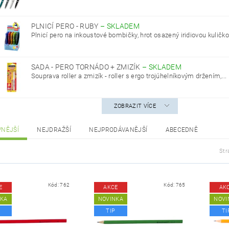
PLNICÍ PERO - RUBY
–
SKLADEM
Plnicí pero na inkoustové bombičky, hrot osazený iridiovou kuličkou
SADA - PERO TORNÁDO + ZMIZÍK
–
SKLADEM
Souprava roller a zmizík - roller s ergo trojúhelníkovým držením,...
ZOBRAZIT VÍCE
VNĚJŠÍ
NEJDRAŽŠÍ
NEJPRODÁVANĚJŠÍ
ABECEDNĚ
Str
Kód:
762
Kód:
765
E
AKCE
AK
NKA
NOVINKA
NOVI
TIP
TI