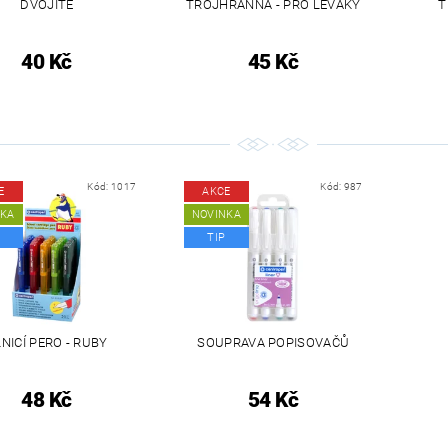
DVOJITÉ
TROJHRANNÁ - PRO LEVÁKY
T
40 Kč
45 Kč
Kód:
1017
Kód:
987
E
AKCE
NKA
NOVINKA
TIP
NICÍ PERO - RUBY
SOUPRAVA POPISOVAČŮ
48 Kč
54 Kč