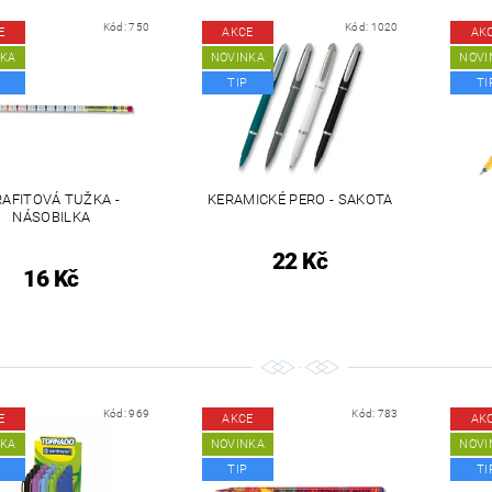
Kód:
750
Kód:
1020
E
AKCE
AK
NKA
NOVINKA
NOVI
TIP
TI
AFITOVÁ TUŽKA -
KERAMICKÉ PERO - SAKOTA
NÁSOBILKA
22 Kč
16 Kč
Kód:
969
Kód:
783
E
AKCE
AK
NKA
NOVINKA
NOVI
TIP
TI