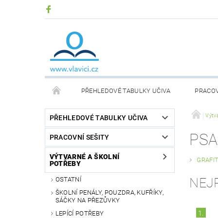
PŘEHLEDOVÉ TABULKY UČIVA
PRACOV
DIDAKTICKÉ DESKOVÉ HRY
KOMUNIKAČNÍ KA
Výtv
PŘEHLEDOVÉ TABULKY UČIVA
PSA
PRACOVNÍ SEŠITY
PŘEHLEDOVÉ TABULKY SLOVENSKÉHO UČIVA
VÝTVARNÉ A ŠKOLNÍ
GRAFI
POTŘEBY
ČÍSELNÉ OSY
TERAPEUTICKÉ POMŮCKY
NEJ
OSTATNÍ
ŠKOLNÍ PENÁLY, POUZDRA, KUFŘÍKY,
SÁČKY NA PŘEZŮVKY
1.
LEPÍCÍ POTŘEBY