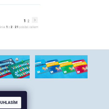
1
2
1
2
21
ánka
z
-
položek celkem
OUHLASÍM