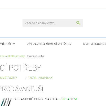
NÍ SEŠITY
VÝTVARNÉ A ŠKOLNÍ POTŘEBY
PRO PEDAGOG
RTY
arné a školní potřeby
LOGOPEDICKÉ POMŮCKY
Psací potřeby
POHÁDKY PRO NEJMENŠÍ
CÍ POTŘEBY
NÁSTĚNNÉ MAPY DO TŘÍDY
PŘIJÍMACÍ ZKOUŠKY
AKČNÍ Z
TOVÉ TUŽKY
PERA, PROPISKY
OBCHODNÍ PODMÍNKY
KONTAKTY
PODMÍNKY OCHRANY
PRODÁVANĚJŠÍ
KERAMICKÉ PERO - SAKOTA
–
SKLADEM