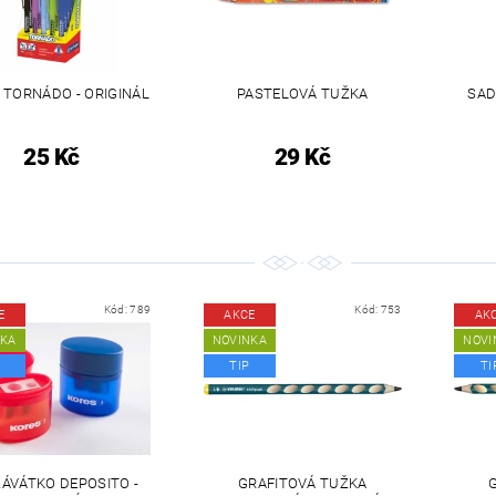
- TORNÁDO - ORIGINÁL
PASTELOVÁ TUŽKA
SAD
25 Kč
29 Kč
Kód:
789
Kód:
753
E
AKCE
AK
NKA
NOVINKA
NOVI
TIP
TI
ÁVÁTKO DEPOSITO -
GRAFITOVÁ TUŽKA