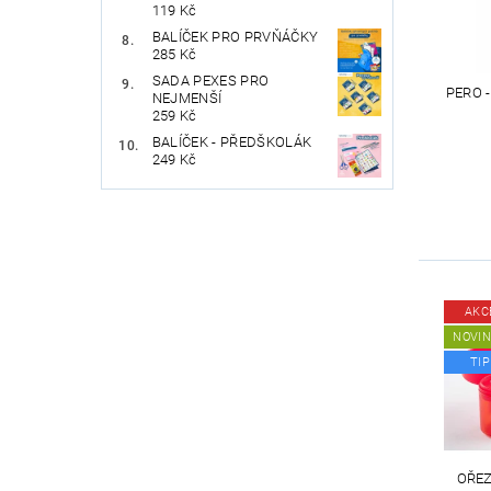
119 Kč
BALÍČEK PRO PRVŇÁČKY
285 Kč
SADA PEXES PRO
PERO 
NEJMENŠÍ
259 Kč
BALÍČEK - PŘEDŠKOLÁK
249 Kč
AKC
NOVI
TIP
OŘEZ