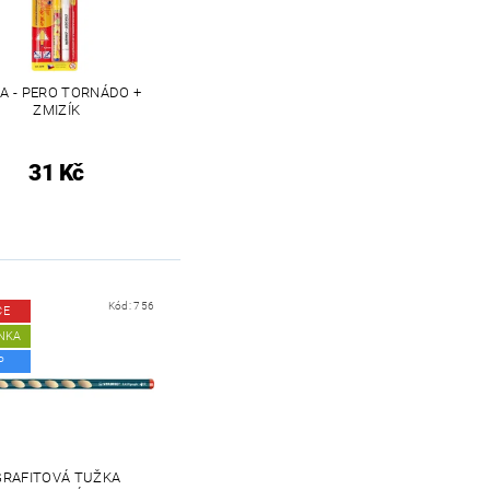
A - PERO TORNÁDO +
ZMIZÍK
31 Kč
Kód:
756
CE
NKA
P
GRAFITOVÁ TUŽKA