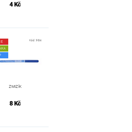
4 Kč
Kód:
984
CE
NKA
P
ZMIZÍK
8 Kč