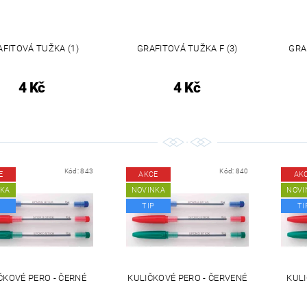
AFITOVÁ TUŽKA (1)
GRAFITOVÁ TUŽKA F (3)
GRA
4 Kč
4 Kč
Kód:
843
Kód:
840
E
AKCE
AK
NKA
NOVINKA
NOVI
TIP
TI
ČKOVÉ PERO - ČERNÉ
KULIČKOVÉ PERO - ČERVENÉ
KULI