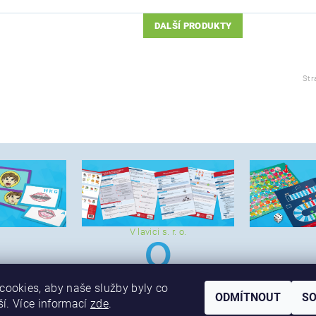
DALŠÍ PRODUKTY
Str
V lavici s. r. o.
ookies, aby naše služby byly co
ODMÍTNOUT
S
ší. Více informací
zde
.