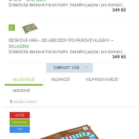
Didaktická deskové hra do hodin českého jazyka i pro domácí...
349 Kč
3.
DESKOVÁ HRA - OD ABECEDY PO PÁROVÉ HLÁSKY
–
SKLADEM
Didaktická deskové hra do hodin českého jazyka i pro domácí...
349 Kč
ZOBRAZIT VÍCE
NEJLEVNĚJŠÍ
NEJDRAŽŠÍ
NEJPRODÁVANĚJŠÍ
ABECEDNĚ
9
položek celkem
AKCE
NOVINKA
TIP