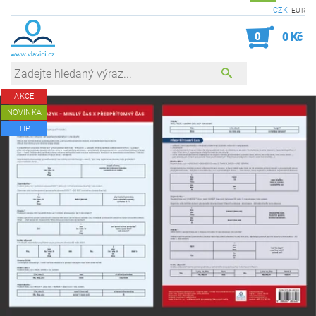
CZK
EUR
0
0 Kč
AKCE
NOVINKA
TIP