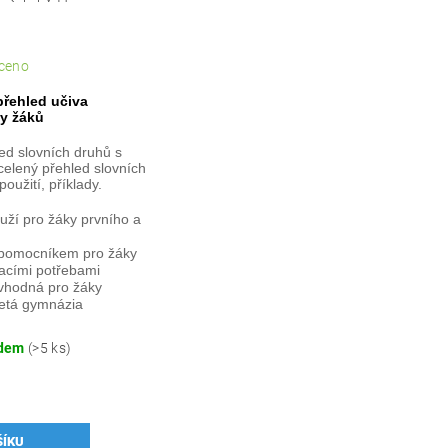
ceno
řehled učiva
y žáků
ed slovních druhů s
celený přehled slovních
použití, příklady.
uží pro žáky prvního a
e pomocníkem pro žáky
vacími potřebami
 vhodná pro žáky
eletá gymnázia
adem
(>5 ks)