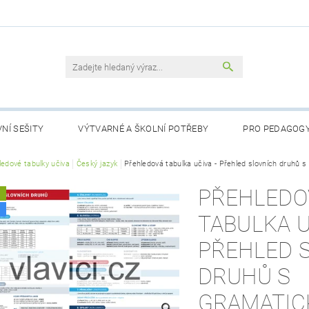
NÍ SEŠITY
VÝTVARNÉ A ŠKOLNÍ POTŘEBY
PRO PEDAGOG
RTY
ledové tabulky učiva
LOGOPEDICKÉ POMŮCKY
Český jazyk
Přehledová tabulka učiva - Přehled slovních druhů s
POHÁDKY PRO NEJMENŠÍ
PŘEHLEDO
A
NÁSTĚNNÉ MAPY DO TŘÍDY
PŘIJÍMACÍ ZKOUŠKY
AKČNÍ Z
TABULKA U
OBCHODNÍ PODMÍNKY
KONTAKTY
PODMÍNKY OCHRANY
PŘEHLED 
DRUHŮ S
GRAMATIC