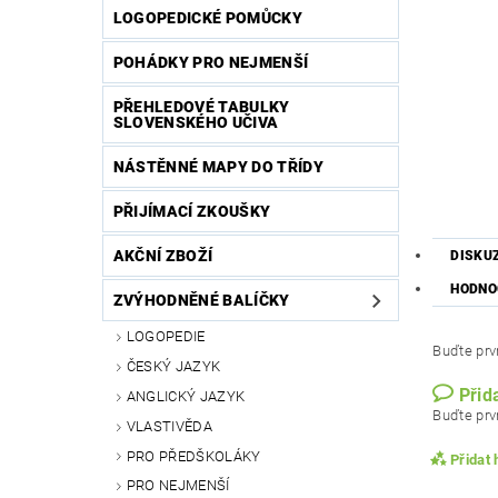
LOGOPEDICKÉ POMŮCKY
POHÁDKY PRO NEJMENŠÍ
PŘEHLEDOVÉ TABULKY
SLOVENSKÉHO UČIVA
NÁSTĚNNÉ MAPY DO TŘÍDY
PŘIJÍMACÍ ZKOUŠKY
AKČNÍ ZBOŽÍ
DISKU
HODNO
ZVÝHODNĚNÉ BALÍČKY
LOGOPEDIE
Buďte prvn
ČESKÝ JAZYK
Přid
ANGLICKÝ JAZYK
Buďte prvn
VLASTIVĚDA
PRO PŘEDŠKOLÁKY
Přidat
PRO NEJMENŠÍ