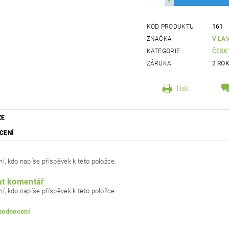
KÓD PRODUKTU
161
ZNAČKA
V LAV
KATEGORIE
ČESK
ZÁRUKA
2 RO
Tisk
ZE
CENÍ
í, kdo napíše příspěvek k této položce.
at komentář
í, kdo napíše příspěvek k této položce.
 hodnocení