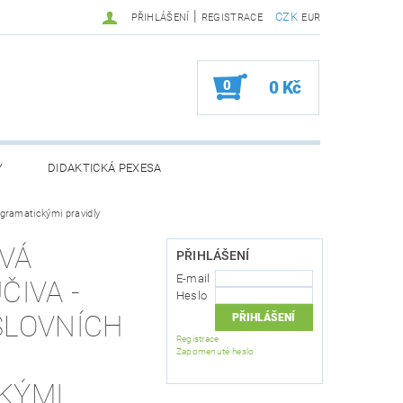
|
CZK
PŘIHLÁŠENÍ
REGISTRACE
EUR
0
0 Kč
Y
DIDAKTICKÁ PEXESA
 gramatickými pravidly
VÁ
PŘIHLÁŠENÍ
BOŽÍ
ZVÝHODNĚNÉ BALÍČKY
E-mail
ČIVA -
Heslo
 OSOBNÍCH ÚDAJŮ
SLOVNÍCH
Registrace
Zapomenuté heslo
KÝMI