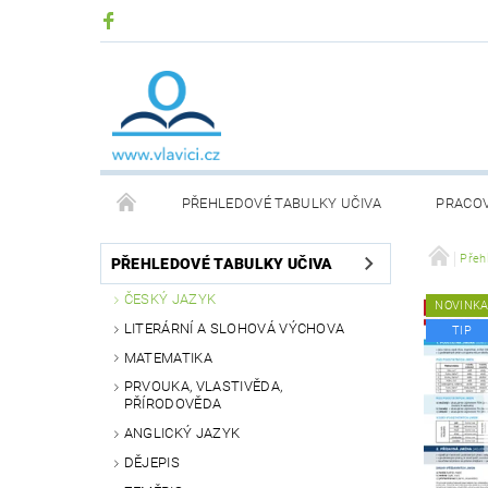
PŘEHLEDOVÉ TABULKY UČIVA
PRACOV
DIDAKTICKÉ DESKOVÉ HRY
KOMUNIKAČNÍ KA
Přeh
PŘEHLEDOVÉ TABULKY UČIVA
ČESKÝ JAZYK
NOVINK
PŘEHLEDOVÉ TABULKY SLOVENSKÉHO UČIVA
LITERÁRNÍ A SLOHOVÁ VÝCHOVA
TIP
MATEMATIKA
ČÍSELNÉ OSY
TERAPEUTICKÉ POMŮCKY
PRVOUKA, VLASTIVĚDA,
PŘÍRODOVĚDA
ANGLICKÝ JAZYK
DĚJEPIS