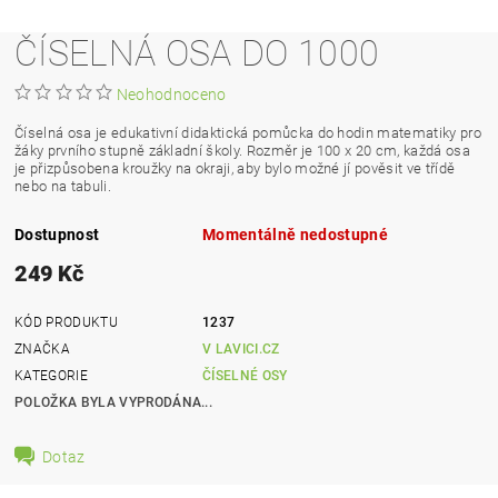
ČÍSELNÁ OSA DO 1000
Neohodnoceno
Číselná osa je edukativní didaktická pomůcka do hodin matematiky pro
žáky prvního stupně základní školy. Rozměr je 100 x 20 cm, každá osa
je přizpůsobena kroužky na okraji, aby bylo možné jí pověsit ve třídě
nebo na tabuli.
Dostupnost
Momentálně nedostupné
249 Kč
KÓD PRODUKTU
1237
ZNAČKA
V LAVICI.CZ
KATEGORIE
ČÍSELNÉ OSY
POLOŽKA BYLA VYPRODÁNA...
Dotaz