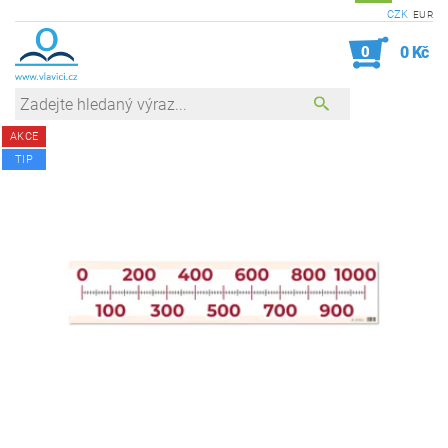
CZK
EUR
0
0 Kč
AKCE
TIP