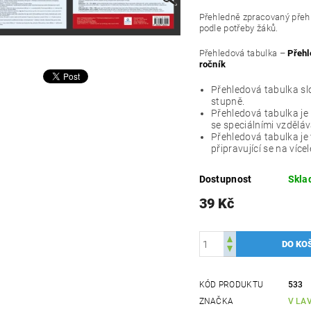
Přehledně zpracovaný přeh
podle potřeby žáků.
Přehledová tabulka –
Přehl
ročník
Přehledová tabulka sl
stupně.
Přehledová tabulka j
se speciálními vzdělá
Přehledová tabulka je
připravující se na víc
Dostupnost
Skl
39 Kč
KÓD PRODUKTU
533
ZNAČKA
V LAV