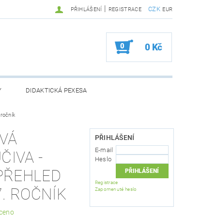
|
CZK
PŘIHLÁŠENÍ
REGISTRACE
EUR
0
0 Kč
Y
DIDAKTICKÁ PEXESA
 ročník
VÁ
PŘIHLÁŠENÍ
BOŽÍ
ZVÝHODNĚNÉ BALÍČKY
E-mail
ČIVA -
Heslo
 OSOBNÍCH ÚDAJŮ
 PŘEHLED
Registrace
 7. ROČNÍK
Zapomenuté heslo
ceno