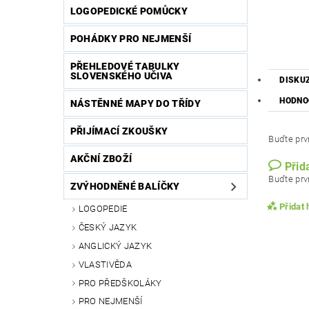
LOGOPEDICKÉ POMŮCKY
POHÁDKY PRO NEJMENŠÍ
PŘEHLEDOVÉ TABULKY
SLOVENSKÉHO UČIVA
DISKU
HODNO
NÁSTĚNNÉ MAPY DO TŘÍDY
PŘIJÍMACÍ ZKOUŠKY
Buďte prvn
AKČNÍ ZBOŽÍ
Přid
Buďte prvn
ZVÝHODNĚNÉ BALÍČKY
Přidat
LOGOPEDIE
ČESKÝ JAZYK
ANGLICKÝ JAZYK
VLASTIVĚDA
PRO PŘEDŠKOLÁKY
PRO NEJMENŠÍ