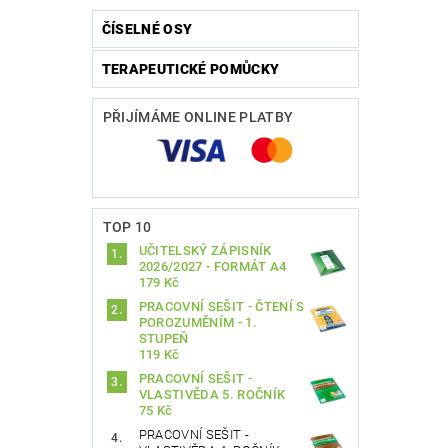
ČÍSELNÉ OSY
TERAPEUTICKÉ POMŮCKY
Vlože
PŘIJÍMÁME ONLINE PLATBY
TOP 10
UČITELSKÝ ZÁPISNÍK
2026/2027 - FORMÁT A4
179 Kč
PRACOVNÍ SEŠIT - ČTENÍ S
POROZUMĚNÍM - 1.
STUPEŇ
119 Kč
PRACOVNÍ SEŠIT -
VLASTIVĚDA 5. ROČNÍK
75 Kč
PRACOVNÍ SEŠIT -