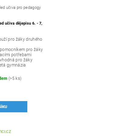
led učiva pro pedagogy
ed učiva dějepisu 6. - 7,
ouží pro žáky druhého
e pomocníkem pro žáky
vacími potřebami
 vhodná pro žáky
eletá gymnázia
adem
(>5 ks)
ICI.CZ