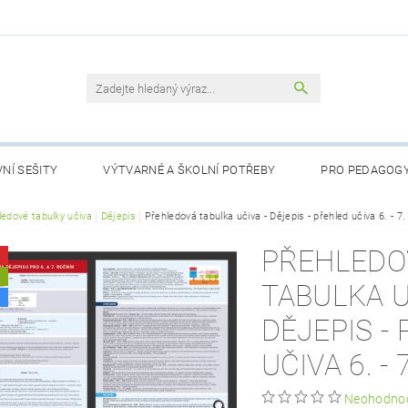
NÍ SEŠITY
VÝTVARNÉ A ŠKOLNÍ POTŘEBY
PRO PEDAGOG
RTY
ledové tabulky učiva
LOGOPEDICKÉ POMŮCKY
Dějepis
Přehledová tabulka učiva - Dějepis - přehled učiva 6. - 7.
POHÁDKY PRO NEJMENŠÍ
PŘEHLEDO
NÁSTĚNNÉ MAPY DO TŘÍDY
PŘIJÍMACÍ ZKOUŠKY
AKČNÍ Z
A
TABULKA U
OBCHODNÍ PODMÍNKY
KONTAKTY
PODMÍNKY OCHRANY
DĚJEPIS -
UČIVA 6. -
Neohodno