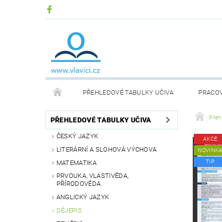
PŘEHLEDOVÉ TABULKY UČIVA
PRACOV
DIDAKTICKÉ DESKOVÉ HRY
KOMUNIKAČNÍ KA
Přeh
PŘEHLEDOVÉ TABULKY UČIVA
ČESKÝ JAZYK
AKCE
PŘEHLEDOVÉ TABULKY SLOVENSKÉHO UČIVA
LITERÁRNÍ A SLOHOVÁ VÝCHOVA
NOVINK
TIP
MATEMATIKA
ČÍSELNÉ OSY
TERAPEUTICKÉ POMŮCKY
PRVOUKA, VLASTIVĚDA,
PŘÍRODOVĚDA
ANGLICKÝ JAZYK
DĚJEPIS