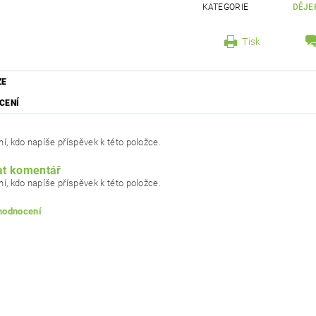
KATEGORIE
DĚJE
Tisk
ZE
CENÍ
í, kdo napíše příspěvek k této položce.
at komentář
í, kdo napíše příspěvek k této položce.
 hodnocení