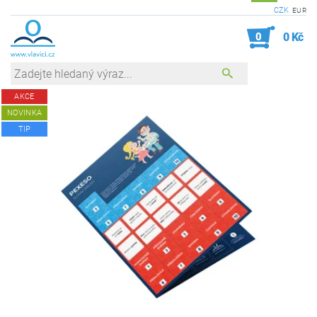
CZK
EUR
0
0 Kč
AKCE
NOVINKA
TIP