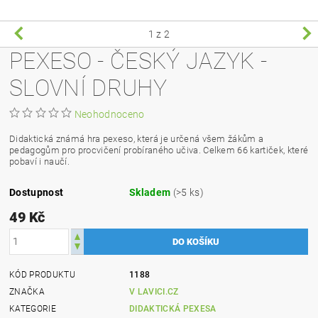
1
z 2
PEXESO - ČESKÝ JAZYK -
SLOVNÍ DRUHY
Neohodnoceno
Didaktická známá hra pexeso, která je určená všem žákům a
pedagogům pro procvičení probíraného učiva. Celkem 66 kartiček, které
pobaví i naučí.
Dostupnost
Skladem
(>5 ks)
49 Kč
KÓD PRODUKTU
1188
ZNAČKA
V LAVICI.CZ
KATEGORIE
DIDAKTICKÁ PEXESA