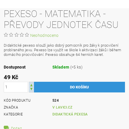
PEXESO - MATEMATIKA -
PŘEVODY JEDNOTEK ČASU
Neohodnoceno
Didaktické pexeso slouží jako dobrý pomocník pro žáky k procvičení
probíraného jevu. Pexeso lze využít ve škole k aktivizaci žáků i během
domácího procvičování. Pexeso obsahuje 64 herních karet.
Dostupnost
Skladem
(>5 ks)
49 Kč
KÓD PRODUKTU
524
ZNAČKA
V LAVICI.CZ
KATEGORIE
DIDAKTICKÁ PEXESA
Dotaz