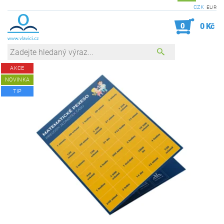
CZK
EUR
0
0 Kč
AKCE
NOVINKA
TIP