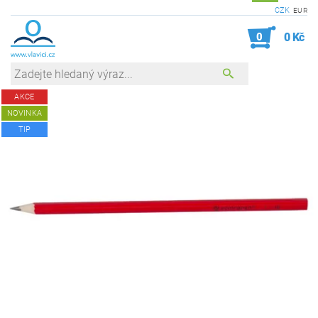
CZK
EUR
0
0 Kč
AKCE
NOVINKA
TIP