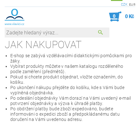
CZK
EUR
0
0 Kč
JAK NAKUPOVAT
E-shop se zabývá vzdělávacími didaktickými pomůckami pro
žáky.
Vybírat produkty můžete v našem katalogu rozděleného
podle zaměření (předmětů).
Pokud si chcete produkt objednat, vložte označením, do
košíku.
Po ukončení nákupu přejděte do košíku, kde s Vámi bude
vyplněná objednávka.
Po odeslání objednávky Vám dorazí na Vámi uvedený e-mail
potvrzení objednávky a výzva k úhradě platby.
Po obdržení platby bude zboží expedováno, budete
informováni o expedici zboží a předpokládanému datu
doručení na Vámi uvedenou adresu.