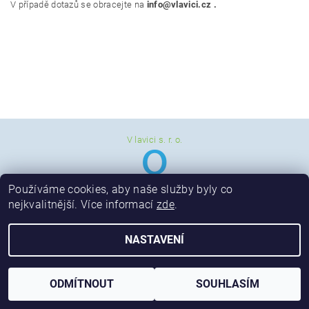
V případě dotazů se obracejte na
info@vlavici.cz .
V lavici s. r. o.
Používáme cookies, aby naše služby byly co
nejkvalitnější. Více informací
zde
.
NASTAVENÍ
2026 © Vzdělávací společnost - V lavici, s. r. o., všechna práva vyhrazena
Vytvořil Shoptet
ODMÍTNOUT
SOUHLASÍM