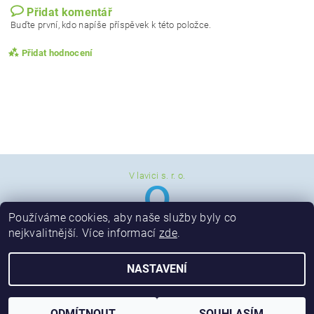
Přidat komentář
Buďte první, kdo napíše příspěvek k této položce.
Přidat hodnocení
V lavici s. r. o.
Používáme cookies, aby naše služby byly co
nejkvalitnější. Více informací
zde
.
NASTAVENÍ
Vložením hodnocení souhlasíte s
podmínkami ochrany
osobních údajů
2026 © Vzdělávací společnost - V lavici, s. r. o., všechna práva vyhrazena
Vytvořil Shoptet
ODMÍTNOUT
SOUHLASÍM