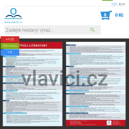
CZK
EUR
0
0 Kč
AKCE
NOVINKA
TIP