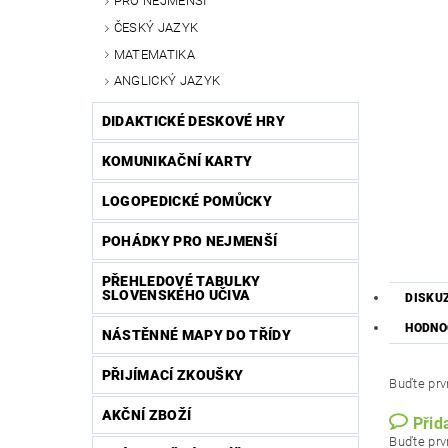
PRO NEJMENŠÍ
ČESKÝ JAZYK
MATEMATIKA
ANGLICKÝ JAZYK
DIDAKTICKÉ DESKOVÉ HRY
KOMUNIKAČNÍ KARTY
LOGOPEDICKÉ POMŮCKY
POHÁDKY PRO NEJMENŠÍ
PŘEHLEDOVÉ TABULKY
SLOVENSKÉHO UČIVA
DISKU
HODNO
NÁSTĚNNÉ MAPY DO TŘÍDY
PŘIJÍMACÍ ZKOUŠKY
Buďte prvn
AKČNÍ ZBOŽÍ
Přid
Buďte prvn