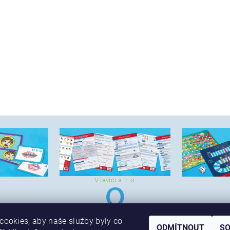
V lavici s. r. o.
ookies, aby naše služby byly co
ODMÍTNOUT
S