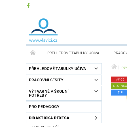
PŘEHLEDOVÉ TABULKY UČIVA
PRACOV
DIDAKTICKÉ DESKOVÉ HRY
KOMUNIKAČNÍ KA
Logo
PŘEHLEDOVÉ TABULKY UČIVA
PRACOVNÍ SEŠITY
AKCE
PŘEHLEDOVÉ TABULKY SLOVENSKÉHO UČIVA
NOVINK
VÝTVARNÉ A ŠKOLNÍ
TIP
POTŘEBY
ČÍSELNÉ OSY
TERAPEUTICKÉ POMŮCKY
PRO PEDAGOGY
DIDAKTICKÁ PEXESA