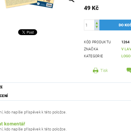
49 Kč
KÓD PRODUKTU
1264
ZNAČKA
V LAV
KATEGORIE
LOGO
Tisk
ZE
CENÍ
í, kdo napíše příspěvek k této položce.
at komentář
í, kdo napíše příspěvek k této položce.