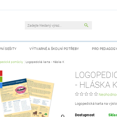
NÍ SEŠITY
VÝTVARNÉ A ŠKOLNÍ POTŘEBY
PRO PEDAGOG
RTY
pedické pomůcky
LOGOPEDICKÉ POMŮCKY
Logopedická karta - hláska K
POHÁDKY PRO NEJMENŠÍ
LOGOPEDI
NÁSTĚNNÉ MAPY DO TŘÍDY
PŘIJÍMACÍ ZKOUŠKY
AKČNÍ Z
A
- HLÁSKA 
OBCHODNÍ PODMÍNKY
KONTAKTY
PODMÍNKY OCHRANY
Neohodno
Logopedická karta na výslo
Dostupnost
Skl