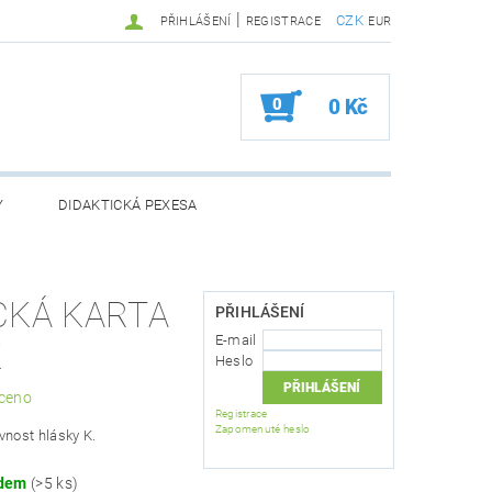
|
CZK
PŘIHLÁŠENÍ
REGISTRACE
EUR
0
0 Kč
Y
DIDAKTICKÁ PEXESA
CKÁ KARTA
PŘIHLÁŠENÍ
BOŽÍ
ZVÝHODNĚNÉ BALÍČKY
E-mail
K
Heslo
 OSOBNÍCH ÚDAJŮ
ceno
Registrace
Zapomenuté heslo
vnost hlásky K.
adem
(>5 ks)