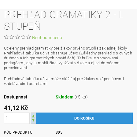
PREHĽAD GRAMATIKY 2 - I.
STUPEŇ
Neohodnoceno
Ucelený prehľad gramatiky pre žiakov prvého stupňa základnej školy.
Prehľadová tabuľka učiva obsahuje učivo (Základný prehľad o slovných
druhoch a ich gramatických pravidlách). Tabuľka je spracovaná
pedagógmi, aby ju mohli žiaci využívať v škole a aj pri domácom
precvičovaní.
Prehľadová tabuľka učiva môže slúžiť aj pre žiakov so špeciálnymi
vzdelávacími potrebami.
Dostupnost
Skladem
(>5 ks)
41,12 Kč
KÓD PRODUKTU
395