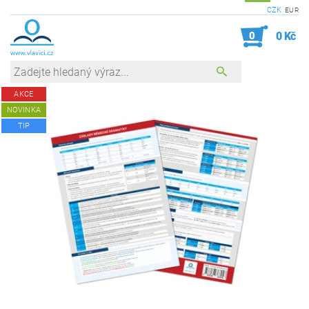
CZK
EUR
0
0 Kč
AKCE
NOVINKA
TIP