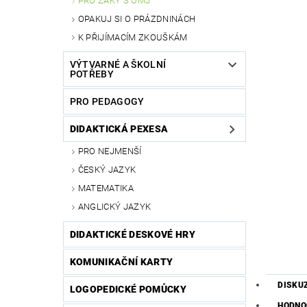
PRO ŽÁKY S OMJ
OPAKUJ SI O PRÁZDNINÁCH
K PŘIJÍMACÍM ZKOUŠKÁM
VÝTVARNÉ A ŠKOLNÍ
POTŘEBY
PRO PEDAGOGY
DIDAKTICKÁ PEXESA
PRO NEJMENŠÍ
ČESKÝ JAZYK
MATEMATIKA
ANGLICKÝ JAZYK
DIDAKTICKÉ DESKOVÉ HRY
KOMUNIKAČNÍ KARTY
DISKU
LOGOPEDICKÉ POMŮCKY
HODNO