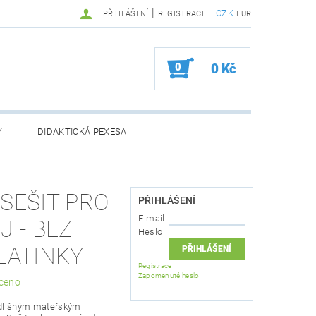
|
CZK
PŘIHLÁŠENÍ
REGISTRACE
EUR
0
0 Kč
Y
DIDAKTICKÁ PEXESA
SEŠIT PRO
PŘIHLÁŠENÍ
BOŽÍ
ZVÝHODNĚNÉ BALÍČKY
E-mail
J - BEZ
Heslo
 OSOBNÍCH ÚDAJŮ
LATINKY
Registrace
Zapomenuté heslo
ceno
 odlišným mateřským