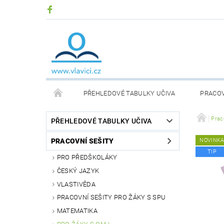
PŘEHLEDOVÉ TABULKY UČIVA
PRACOV
DIDAKTICKÉ DESKOVÉ HRY
KOMUNIKAČNÍ KA
Prac
PŘEHLEDOVÉ TABULKY UČIVA
PRACOVNÍ SEŠITY
NOVINK
PŘEHLEDOVÉ TABULKY SLOVENSKÉHO UČIVA
TIP
PRO PŘEDŠKOLÁKY
ČESKÝ JAZYK
ČÍSELNÉ OSY
TERAPEUTICKÉ POMŮCKY
VLASTIVĚDA
PRACOVNÍ SEŠITY PRO ŽÁKY S SPU
MATEMATIKA