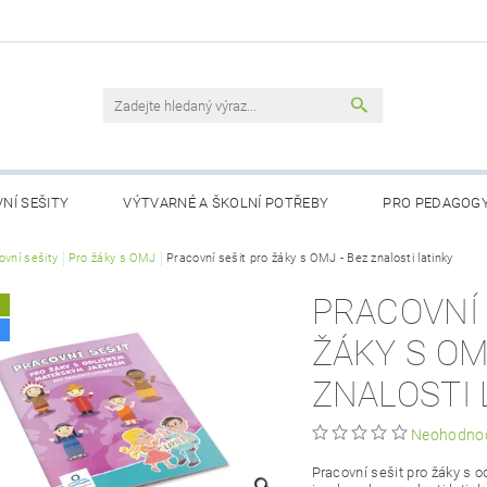
NÍ SEŠITY
VÝTVARNÉ A ŠKOLNÍ POTŘEBY
PRO PEDAGOG
RTY
ovní sešity
Pro žáky s OMJ
LOGOPEDICKÉ POMŮCKY
Pracovní sešit pro žáky s OMJ - Bez znalosti latinky
POHÁDKY PRO NEJMENŠÍ
PRACOVNÍ 
A
NÁSTĚNNÉ MAPY DO TŘÍDY
PŘIJÍMACÍ ZKOUŠKY
AKČNÍ Z
ŽÁKY S OM
OBCHODNÍ PODMÍNKY
KONTAKTY
PODMÍNKY OCHRANY
ZNALOSTI 
Neohodno
Pracovní sešit pro žáky s