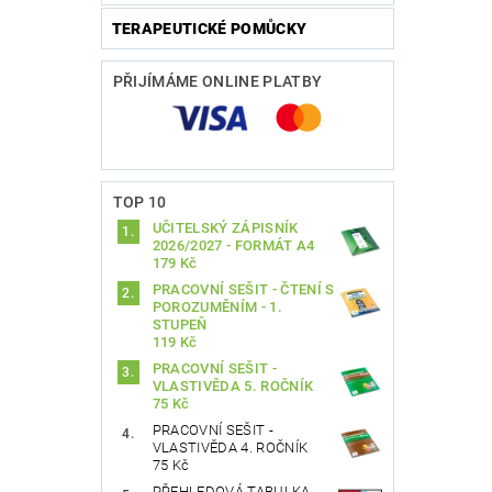
TERAPEUTICKÉ POMŮCKY
PŘIJÍMÁME ONLINE PLATBY
TOP 10
UČITELSKÝ ZÁPISNÍK
2026/2027 - FORMÁT A4
179 Kč
PRACOVNÍ SEŠIT - ČTENÍ S
POROZUMĚNÍM - 1.
STUPEŇ
119 Kč
PRACOVNÍ SEŠIT -
VLASTIVĚDA 5. ROČNÍK
75 Kč
PRACOVNÍ SEŠIT -
VLASTIVĚDA 4. ROČNÍK
75 Kč
PŘEHLEDOVÁ TABULKA