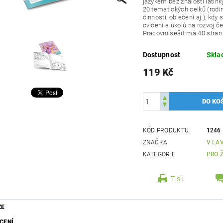
jazykem bez znalosti latink
20 tematických celků (rodina
činnosti, oblečení aj.), kd
cvičení a úkolů na rozvoj č
Pracovní sešit má 40 stran
Dostupnost
Skl
119 Kč
KÓD PRODUKTU
1246
ZNAČKA
V LAV
KATEGORIE
PRO 
Tisk
ZE
CENÍ