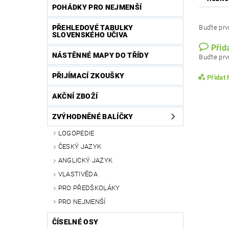
POHÁDKY PRO NEJMENŠÍ
PŘEHLEDOVÉ TABULKY
Buďte prvn
SLOVENSKÉHO UČIVA
Přid
NÁSTĚNNÉ MAPY DO TŘÍDY
Buďte prvn
PŘIJÍMACÍ ZKOUŠKY
Přidat
AKČNÍ ZBOŽÍ
ZVÝHODNĚNÉ BALÍČKY
LOGOPEDIE
ČESKÝ JAZYK
ANGLICKÝ JAZYK
VLASTIVĚDA
PRO PŘEDŠKOLÁKY
PRO NEJMENŠÍ
Vlože
ČÍSELNÉ OSY