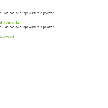
í, kdo napíše příspěvek k této položce.
at komentář
í, kdo napíše příspěvek k této položce.
 hodnocení
ním hodnocení souhlasíte s
podmínkami ochrany osobních údajů