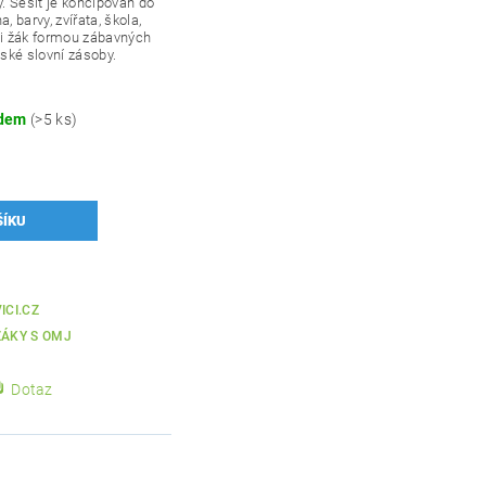
y. Sešit je koncipován do
, barvy, zvířata, škola,
y si žák formou zábavných
eské slovní zásoby.
.
adem
(>5 ks)
ICI.CZ
ŽÁKY S OMJ
Dotaz