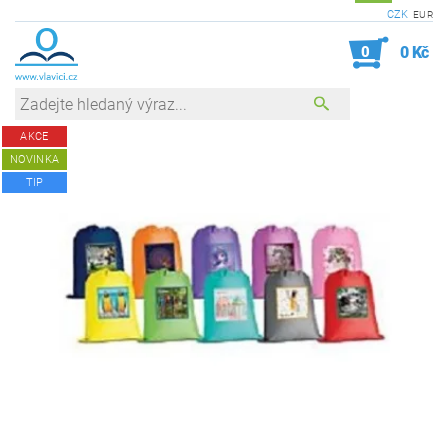
CZK
EUR
0
0 Kč
AKCE
NOVINKA
TIP