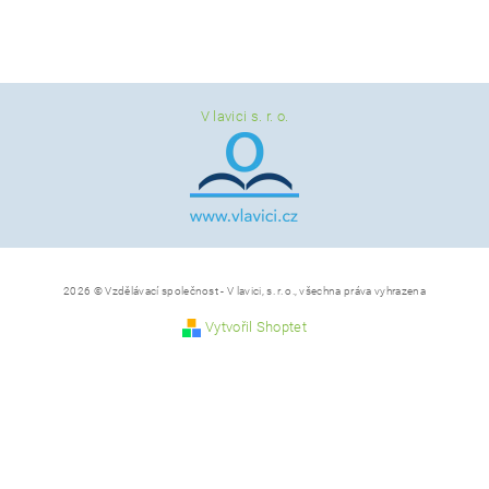
V lavici s. r. o.
Vložením hodnocení souhlasíte s
podmínkami ochrany
osobních údajů
2026 © Vzdělávací společnost - V lavici, s. r. o., všechna práva vyhrazena
Vytvořil Shoptet