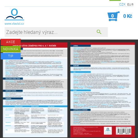
CZK
EUR
0
0 Kč
AKCE
NOVINKA
TIP