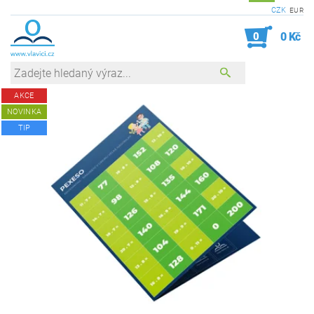
CZK
EUR
0
0 Kč
AKCE
NOVINKA
TIP