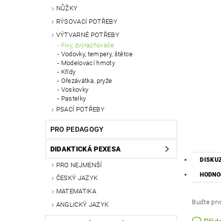
NŮŽKY
RÝSOVACÍ POTŘEBY
VÝTVARNÉ POTŘEBY
Fixy, zvýrazňovače
Vodovky, tempery, štětce
Modelovací hmoty
Křídy
Ořezávátka, pryže
Voskovky
Pastelky
PSACÍ POTŘEBY
PRO PEDAGOGY
DIDAKTICKÁ PEXESA
DISKU
PRO NEJMENŠÍ
HODNO
ČESKÝ JAZYK
MATEMATIKA
Buďte prvn
ANGLICKÝ JAZYK