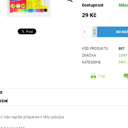
Dostupnost
Skl
29 Kč
KÓD PRODUKTU
807
ZNAČKA
CENT
KATEGORIE
FIXY
Tisk
ZE
CENÍ
í, kdo napíše příspěvek k této položce.