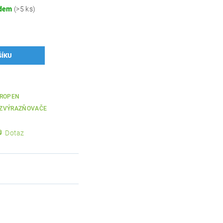
adem
(>5 ks)
ROPEN
, ZVÝRAZŇOVAČE
Dotaz