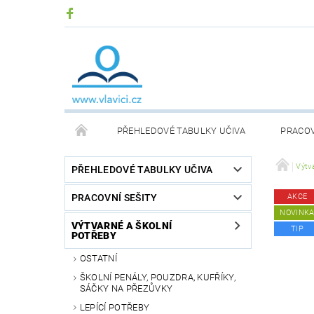
PŘEHLEDOVÉ TABULKY UČIVA
PRACOV
DIDAKTICKÉ DESKOVÉ HRY
KOMUNIKAČNÍ KA
Výtv
PŘEHLEDOVÉ TABULKY UČIVA
PRACOVNÍ SEŠITY
AKCE
PŘEHLEDOVÉ TABULKY SLOVENSKÉHO UČIVA
NOVINK
VÝTVARNÉ A ŠKOLNÍ
TIP
POTŘEBY
ČÍSELNÉ OSY
TERAPEUTICKÉ POMŮCKY
OSTATNÍ
ŠKOLNÍ PENÁLY, POUZDRA, KUFŘÍKY,
SÁČKY NA PŘEZŮVKY
LEPÍCÍ POTŘEBY