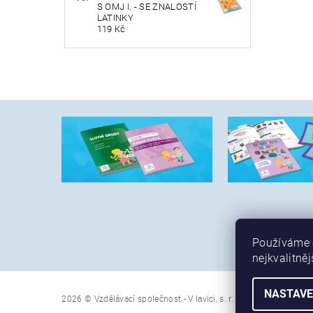
S OMJ I. - SE ZNALOSTÍ
LATINKY
119 Kč
Používáme c
nejkvalitněj
NASTAVE
2026 © Vzdělávací společnost - V lavici, s. r. o., všechna práva 