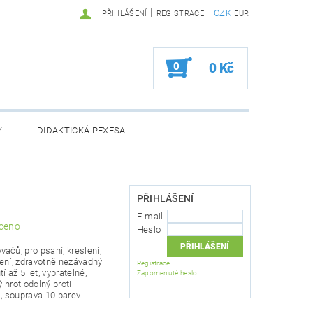
|
CZK
PŘIHLÁŠENÍ
REGISTRACE
EUR
0
0 Kč
Y
DIDAKTICKÁ PEXESA
PŘIHLÁŠENÍ
BOŽÍ
ZVÝHODNĚNÉ BALÍČKY
E-mail
ceno
Heslo
 OSOBNÍCH ÚDAJŮ
ačů, pro psaní, kreslení,
ení, zdravotně nezávadný
Registrace
í až 5 let, vypratelné,
Zapomenuté heslo
ý hrot odolný proti
, souprava 10 barev.