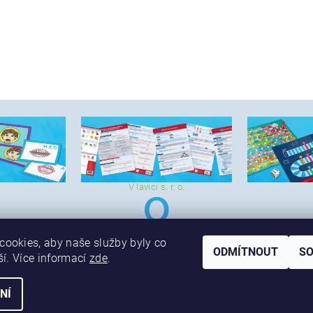
V lavici s. r. o.
ookies, aby naše služby byly co
ODMÍTNOUT
S
ší. Více informací
zde
.
NÍ
vyhrazena