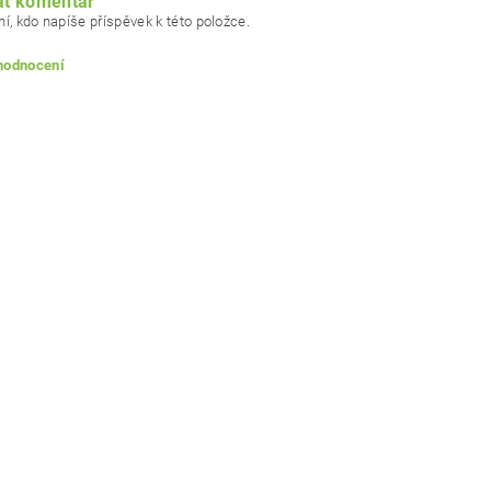
at komentář
í, kdo napíše příspěvek k této položce.
 hodnocení
ním hodnocení souhlasíte s
podmínkami ochrany osobních údajů