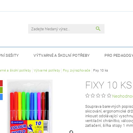
NÍ SEŠITY
VÝTVARNÉ A ŠKOLNÍ POTŘEBY
PRO PEDAGOG
RTY
arné a školní potřeby
LOGOPEDICKÉ POMŮCKY
Výtvarné potřeby
Fixy, zvýrazňovače
POHÁDKY PRO NEJMENŠÍ
Fixy 10 ks
FIXY 10 KS
NÁSTĚNNÉ MAPY DO TŘÍDY
PŘIJÍMACÍ ZKOUŠKY
AKČNÍ Z
A
Neohodno
OBCHODNÍ PODMÍNKY
KONTAKTY
PODMÍNKY OCHRANY
Souprava barevných popisov
skicování, ergonomické drž
inkoust odolávající vyschnut
ventilační chránítko, válcov
zatlačení, šířka stopy 1 mm