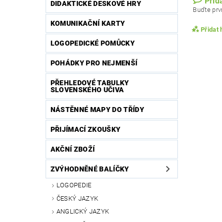
Přid
DIDAKTICKÉ DESKOVÉ HRY
Buďte prvn
KOMUNIKAČNÍ KARTY
Přidat
LOGOPEDICKÉ POMŮCKY
POHÁDKY PRO NEJMENŠÍ
PŘEHLEDOVÉ TABULKY
SLOVENSKÉHO UČIVA
NÁSTĚNNÉ MAPY DO TŘÍDY
PŘIJÍMACÍ ZKOUŠKY
AKČNÍ ZBOŽÍ
Vlože
ZVÝHODNĚNÉ BALÍČKY
LOGOPEDIE
ČESKÝ JAZYK
ANGLICKÝ JAZYK