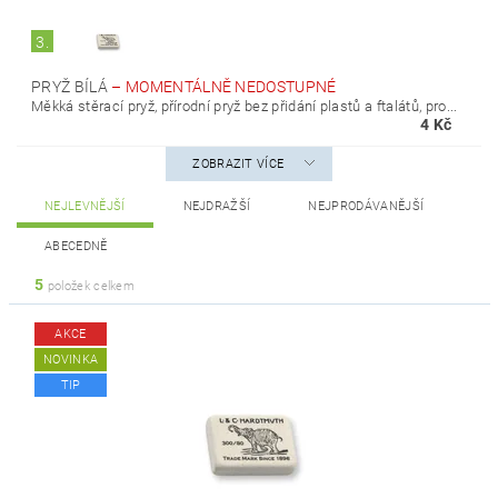
3.
PRYŽ BÍLÁ
–
MOMENTÁLNĚ NEDOSTUPNÉ
Měkká stěrací pryž, přírodní pryž bez přidání plastů a ftalátů, pro...
4 Kč
ZOBRAZIT VÍCE
NEJLEVNĚJŠÍ
NEJDRAŽŠÍ
NEJPRODÁVANĚJŠÍ
ABECEDNĚ
5
položek celkem
AKCE
NOVINKA
TIP