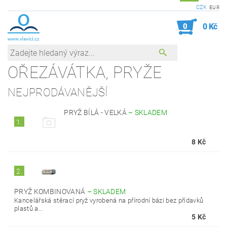
CZK
EUR
0
0 Kč
OŘEZÁVÁTKA, PRYŽE
NEJPRODÁVANĚJŠÍ
PRYŽ BÍLÁ - VELKÁ
–
SKLADEM
1.
8 Kč
2.
PRYŽ KOMBINOVANÁ
–
SKLADEM
Kancelářská stěrací pryž vyrobená na přírodní bázi bez přídavků
plastů a...
5 Kč