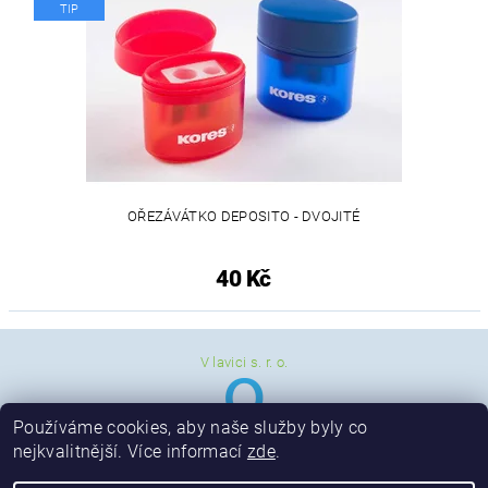
TIP
OŘEZÁVÁTKO DEPOSITO - DVOJITÉ
40 Kč
V lavici s. r. o.
Používáme cookies, aby naše služby byly co
nejkvalitnější. Více informací
zde
.