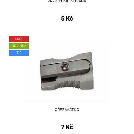
PRYŽ KOMBINOVANÁ
5 Kč
AKCE
NOVINKA
TIP
OŘEZÁVÁTKO
7 Kč