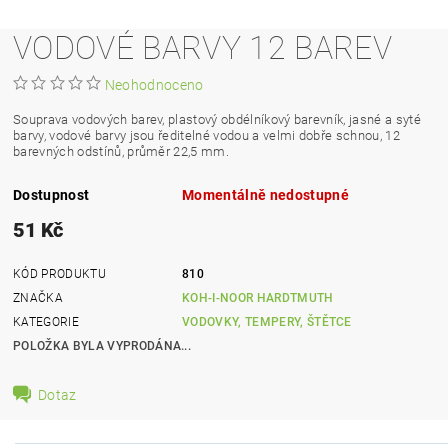
VODOVÉ BARVY 12 BAREV
Neohodnoceno
Souprava vodových barev, plastový obdélníkový barevník, jasné a syté
barvy, vodové barvy jsou ředitelné vodou a velmi dobře schnou, 12
barevných odstínů, průměr 22,5 mm.
Dostupnost
Momentálně nedostupné
51 Kč
KÓD PRODUKTU
810
ZNAČKA
KOH-I-NOOR HARDTMUTH
KATEGORIE
VODOVKY, TEMPERY, ŠTĚTCE
POLOŽKA BYLA VYPRODÁNA...
Dotaz