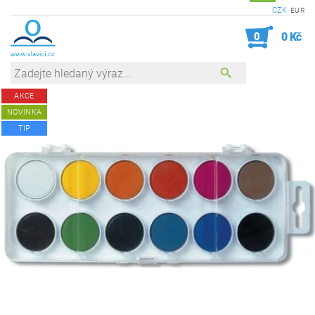
CZK
EUR
0
0 Kč
AKCE
NOVINKA
TIP